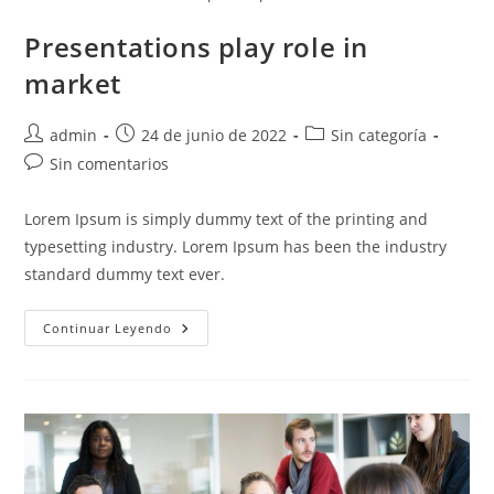
Presentations play role in
market
Autor
Publicación
Categoría
admin
24 de junio de 2022
Sin categoría
de
de
de
Comentarios
Sin comentarios
la
la
la
de
entrada:
entrada:
entrada:
la
Lorem Ipsum is simply dummy text of the printing and
entrada:
typesetting industry. Lorem Ipsum has been the industry
standard dummy text ever.
Presentations
Continuar Leyendo
Play
Role
In
Market