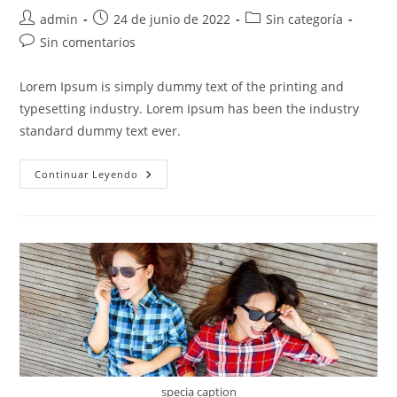
Autor
Publicación
Categoría
admin
24 de junio de 2022
Sin categoría
de
de
de
Comentarios
Sin comentarios
la
la
la
de
entrada:
entrada:
entrada:
la
Lorem Ipsum is simply dummy text of the printing and
entrada:
typesetting industry. Lorem Ipsum has been the industry
standard dummy text ever.
A
Continuar Leyendo
Digital
Prescription
For
Business
specia caption