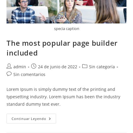
specia caption
The most popular page builder
included
Autor
Publicación
Categoría
admin
24 de junio de 2022
Sin categoría
de
de
de
Comentarios
Sin comentarios
la
la
la
de
entrada:
entrada:
entrada:
la
Lorem Ipsum is simply dummy text of the printing and
entrada:
typesetting industry. Lorem Ipsum has been the industry
standard dummy text ever.
The
Continuar Leyendo
Most
Popular
Page